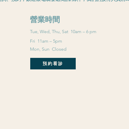
​營業時間
Tue, Wed, Thu, Sat 10am – 6 pm
Fri 11am – 5pm
Mon, Sun Closed
預約看診