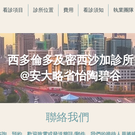
看診項目
診所位置
費用
看診須知
執業團隊
西多倫多及密西沙加診所
@安大略省怡陶碧谷
聯絡我們
咨詢、預約，歡迎致電或發送簡訊/郵件，我們的接待人員將