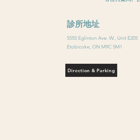
診所地址
5555 Eglinton Ave. W., Unit E205
Etobicoke, ON M9C 5M1
Direction & Parking